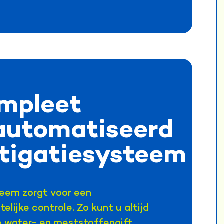
mpleet
automatiseerd
rtigatiesysteem
teem zorgt voor een
telijke controle. Zo kunt u altijd
te water- en meststoffengift