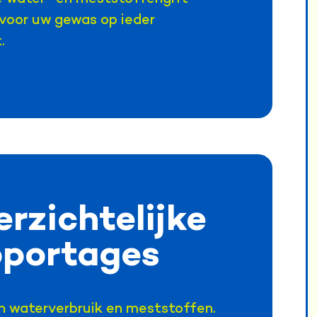
 voor uw gewas op ieder
.
rzichtelijke
pportages
in waterverbruik en meststoffen.