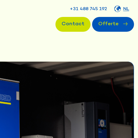
+31 488 745 192
NL
Contact
Offerte