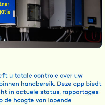
ft u totale controle over uw
 binnen handbereik. Deze app biedt
icht in actuele status, rapportages
p de hoogte van lopende