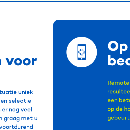
Op
 voor
be
Remote 
resultee
ituatie uniek
een bete
een selectie
op de ho
 er nog veel
gebeurt
en graag met u
 voortdurend