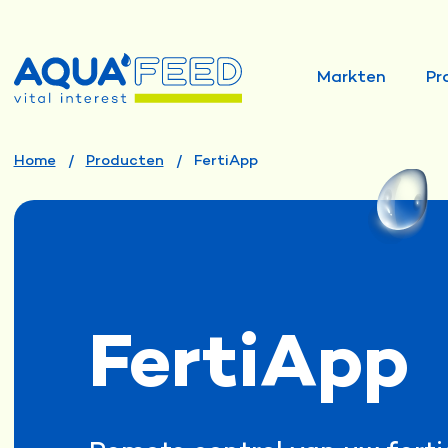
Markten
Pr
Home
Producten
FertiApp
FertiApp