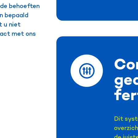
j de behoeften
en bepaald
 u niet
tact met ons
Co
ge
fe
Dit sys
overzich
de juis