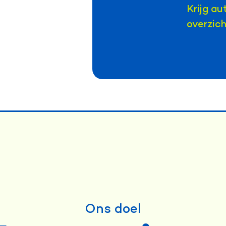
Krijg a
overzich
Ons doel