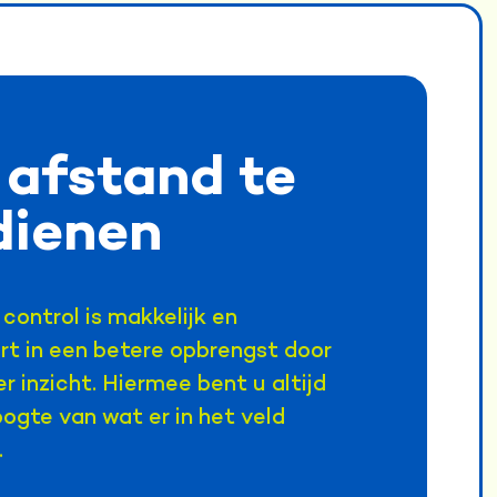
 afstand te
dienen
control is makkelijk en
rt in een betere opbrengst door
r inzicht. Hiermee bent u altijd
ogte van wat er in het veld
.