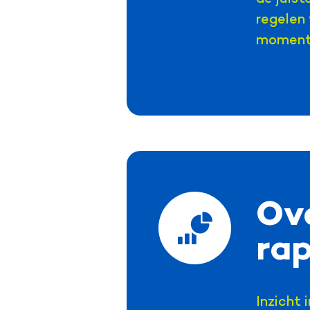
regelen
moment
Ove
ra
Inzicht 