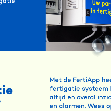
gatie
Met de FertiApp hee
tie
fertigatie systeem
altijd en overal inz
w
en alarmen. Wees o