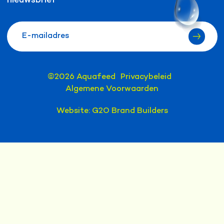
nieuwsbrief
©2026 Aquafeed
Privacybeleid
Algemene Voorwaarden
Website:
G2O Brand Builders