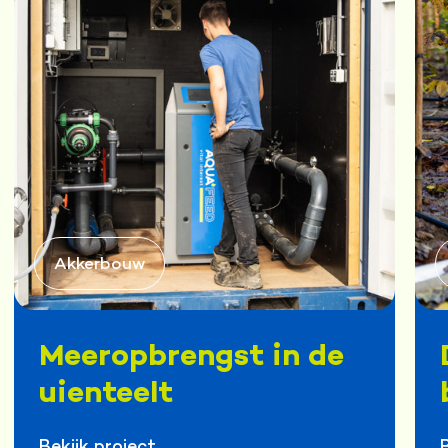
Akkerbouw
Meeropbrengst in de
uienteelt
Bekijk project
B