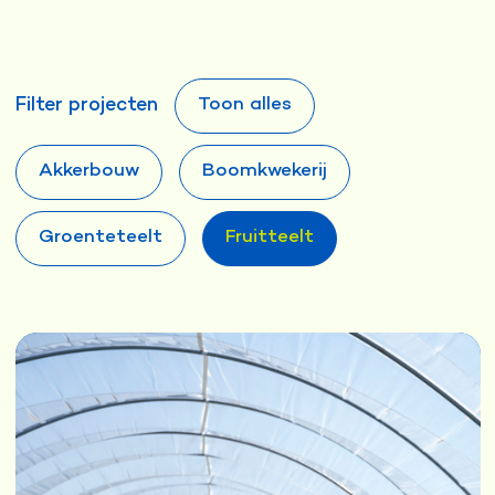
Toon alles
Filter projecten
Akkerbouw
Boomkwekerij
Groenteteelt
Fruitteelt